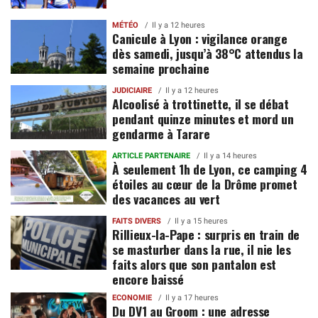
MÉTÉO
Il y a 12 heures
Canicule à Lyon : vigilance orange
dès samedi, jusqu’à 38°C attendus la
semaine prochaine
JUDICIAIRE
Il y a 12 heures
Alcoolisé à trottinette, il se débat
pendant quinze minutes et mord un
gendarme à Tarare
ARTICLE PARTENAIRE
Il y a 14 heures
À seulement 1h de Lyon, ce camping 4
étoiles au cœur de la Drôme promet
des vacances au vert
FAITS DIVERS
Il y a 15 heures
Rillieux-la-Pape : surpris en train de
se masturber dans la rue, il nie les
faits alors que son pantalon est
encore baissé
ECONOMIE
Il y a 17 heures
Du DV1 au Groom : une adresse