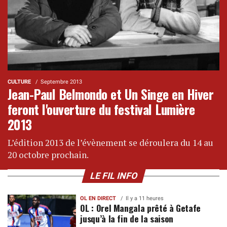
CULTURE
Septembre 2013
Jean-Paul Belmondo et Un Singe en Hiver
feront l'ouverture du festival Lumière
2013
L’édition 2013 de l’évènement se déroulera du 14 au
20 octobre prochain.
LE FIL INFO
OL EN DIRECT
Il y a 11 heures
OL : Orel Mangala prêté à Getafe
jusqu’à la fin de la saison