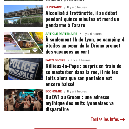
JUDICIAIRE
Il y a 5 heures
Alcoolisé à trottinette, il se débat
pendant quinze minutes et mord un
gendarme à Tarare
ARTICLE PARTENAIRE
Il y a 6 heures
À seulement 1h de Lyon, ce camping 4
étoiles au cœur de la Drôme promet
des vacances au vert
FAITS DIVERS
Il y a 7 heures
Rillieux-la-Pape : surpris en train de
se masturber dans la rue, il nie les
faits alors que son pantalon est
encore baissé
ECONOMIE
Il y a 9 heures
Du DV1 au Groom : une adresse
mythique des nuits lyonnaises va
disparaître
Toutes les infos