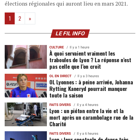
élections régionales qui auront lieu en mars 2021.
(current)
1
2
»
LE FIL INFO
CULTURE
Il y a 1 heure
À quoi servaient vraiment les
traboules de Lyon ? La réponse n’est
pas celle que l’on croit
OL EN DIRECT
Il y a 3 heures
OL Lyonnes : à peine arrivée, Johanna
Rytting Kaneryd pourrait manquer
toute la saison
FAITS DIVERS
Il y a 4 heures
Lyon : un piéton entre la vie et la
mort après un carambolage rue de la
Charité
FAITS DIVERS
Il y a 6 heures
Lyon : leur spectacle de danse très