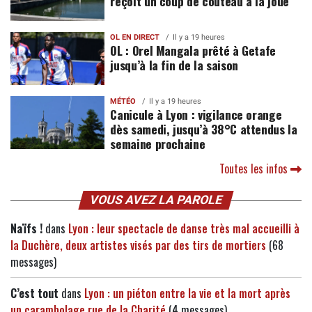
reçoit un coup de couteau à la joue
OL EN DIRECT
Il y a 19 heures
OL : Orel Mangala prêté à Getafe
jusqu’à la fin de la saison
MÉTÉO
Il y a 19 heures
Canicule à Lyon : vigilance orange
dès samedi, jusqu’à 38°C attendus la
semaine prochaine
Toutes les infos
VOUS AVEZ LA PAROLE
Naïfs !
dans
Lyon : leur spectacle de danse très mal accueilli à
la Duchère, deux artistes visés par des tirs de mortiers
(68
messages)
C’est tout
dans
Lyon : un piéton entre la vie et la mort après
un carambolage rue de la Charité
(4 messages)