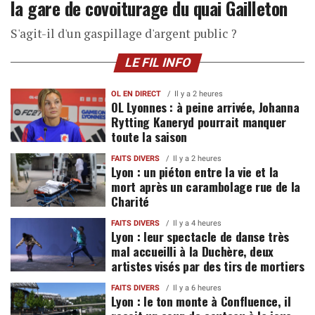
la gare de covoiturage du quai Gailleton
S'agit-il d'un gaspillage d'argent public ?
LE FIL INFO
OL EN DIRECT
Il y a 2 heures
OL Lyonnes : à peine arrivée, Johanna
Rytting Kaneryd pourrait manquer
toute la saison
FAITS DIVERS
Il y a 2 heures
Lyon : un piéton entre la vie et la
mort après un carambolage rue de la
Charité
FAITS DIVERS
Il y a 4 heures
Lyon : leur spectacle de danse très
mal accueilli à la Duchère, deux
artistes visés par des tirs de mortiers
FAITS DIVERS
Il y a 6 heures
Lyon : le ton monte à Confluence, il