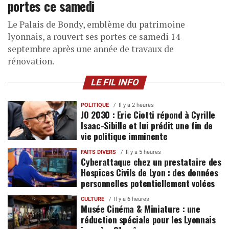
portes ce samedi
Le Palais de Bondy, emblème du patrimoine
lyonnais, a rouvert ses portes ce samedi 14
septembre après une année de travaux de
rénovation.
LE FIL INFO
POLITIQUE
Il y a 2 heures
JO 2030 : Eric Ciotti répond à Cyrille
Isaac-Sibille et lui prédit une fin de
vie politique imminente
FAITS DIVERS
Il y a 5 heures
Cyberattaque chez un prestataire des
Hospices Civils de Lyon : des données
personnelles potentiellement volées
CULTURE
Il y a 6 heures
Musée Cinéma & Miniature : une
réduction spéciale pour les Lyonnais