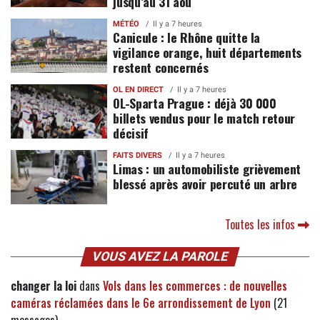
jusqu’au 31 aoû
MÉTÉO
Il y a 7 heures
Canicule : le Rhône quitte la
vigilance orange, huit départements
restent concernés
OL EN DIRECT
Il y a 7 heures
OL-Sparta Prague : déjà 30 000
billets vendus pour le match retour
décisif
FAITS DIVERS
Il y a 7 heures
Limas : un automobiliste grièvement
blessé après avoir percuté un arbre
Toutes les infos
VOUS AVEZ LA PAROLE
changer la loi
dans
Vols dans les commerces : de nouvelles
caméras réclamées dans le 6e arrondissement de Lyon
(21