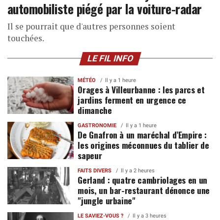
automobiliste piégé par la voiture-radar
Il se pourrait que d'autres personnes soient
touchées.
LE FIL INFO
MÉTÉO
Il y a 1 heure
Orages à Villeurbanne : les parcs et
jardins ferment en urgence ce
dimanche
GASTRONOMIE
Il y a 1 heure
De Gnafron à un maréchal d’Empire :
les origines méconnues du tablier de
sapeur
FAITS DIVERS
Il y a 2 heures
Gerland : quatre cambriolages en un
mois, un bar-restaurant dénonce une
"jungle urbaine"
LE SAVIEZ-VOUS ?
Il y a 3 heures