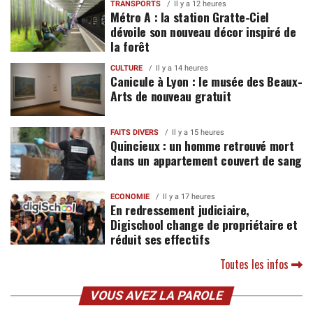
TRANSPORTS
Il y a 12 heures
Métro A : la station Gratte-Ciel
dévoile son nouveau décor inspiré de
la forêt
CULTURE
Il y a 14 heures
Canicule à Lyon : le musée des Beaux-
Arts de nouveau gratuit
FAITS DIVERS
Il y a 15 heures
Quincieux : un homme retrouvé mort
dans un appartement couvert de sang
ECONOMIE
Il y a 17 heures
En redressement judiciaire,
Digischool change de propriétaire et
réduit ses effectifs
Toutes les infos
VOUS AVEZ LA PAROLE