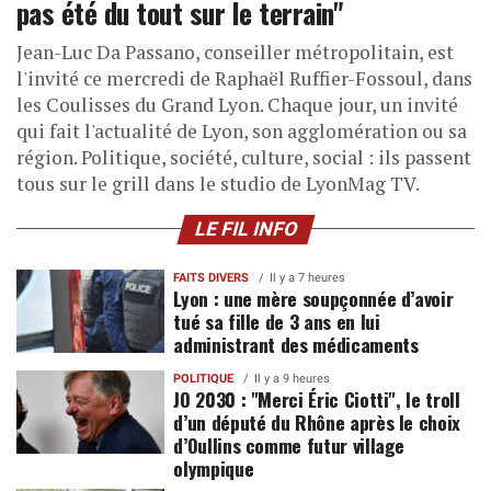
pas été du tout sur le terrain"
Jean-Luc Da Passano, conseiller métropolitain, est
l'invité ce mercredi de Raphaël Ruffier-Fossoul, dans
les Coulisses du Grand Lyon. Chaque jour, un invité
qui fait l'actualité de Lyon, son agglomération ou sa
région. Politique, société, culture, social : ils passent
tous sur le grill dans le studio de LyonMag TV.
LE FIL INFO
FAITS DIVERS
Il y a 7 heures
Lyon : une mère soupçonnée d’avoir
tué sa fille de 3 ans en lui
administrant des médicaments
POLITIQUE
Il y a 9 heures
JO 2030 : "Merci Éric Ciotti", le troll
d’un député du Rhône après le choix
d’Oullins comme futur village
olympique