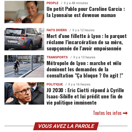
PEOPLE
Il y a 48 minutes
Un petit Pablo pour Caroline Garcia :
la Lyonnaise est devenue maman
FAITS DIVERS
Il y a 12 heures
Mort d’une fillette à Lyon : le parquet
réclame l’incarcération de sa mère,
soupçonnée de l'avoir empoisonnée
TRANSPORTS
Il y a 13 heures
Métropole de Lyon : marche et vélo
dominent les demandes de la
consultation "Ça bloque ? On agit !"
POLITIQUE
Il y a 16 heures
JO 2030 : Eric Ciotti répond à Cyrille
Isaac-Sibille et lui prédit une fin de
vie politique imminente
Toutes les infos
VOUS AVEZ LA PAROLE