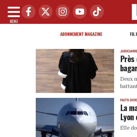
MENU
ABONNEMENT MAGAZINE
FIL 
JUDICIAIR
Près 
bagar
Deux m
battant
FAITS DIV
La ma
Lyon 
Elle do