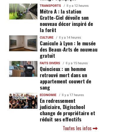
TRANSPORTS
Il y a 12 heures
Métro A : la station
Gratte-Ciel dévoile son
nouveau décor inspiré de
la forêt
CULTURE
Il y a 14 heures
Canicule à Lyon : le musée
des Beaux-Arts de nouveau
gratuit
FAITS DIVERS
Il y a 15 heures
Quincieux : un homme
retrouvé mort dans un
appartement couvert de
sang
ECONOMIE
Il y a 17 heures
En redressement
judiciaire, Digischool
change de propriétaire et
réduit ses effectifs
Toutes les infos