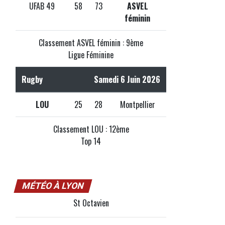
UFAB 49
58
73
ASVEL
féminin
Classement ASVEL féminin : 9ème
Ligue Féminine
Rugby
Samedi 6 Juin 2026
LOU
25
28
Montpellier
Classement LOU : 12ème
Top 14
MÉTÉO À LYON
St Octavien