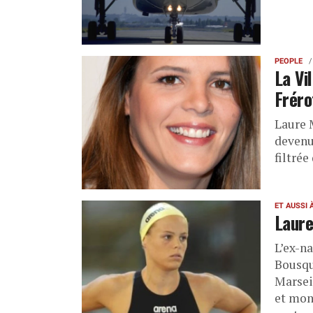
PEOPLE
La Vi
Fréro
Laure 
devenu
filtrée
ET AUSSI 
Laur
L’ex-n
Bousqu
Marsei
et mond