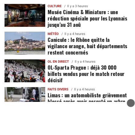
CULTURE
Il y a 3 heures
Musée Cinéma & Miniature : une
réduction spéciale pour les Lyonnais
jusqu’au 31 aoû
MÉTÉO
Il y a 4 heures
Canicule : le Rhône quitte la
vigilance orange, huit départements
restent concernés
OL EN DIRECT
Il y a 4 heures
OL-Sparta Prague : déjà 30 000
billets vendus pour le match retour
décisif
FAITS DIVERS
Il y a 4 heures
Limas : un automobiliste grièvement
blessé après avoir percuté un arbre
POLITIQUE
Il y a 5 heures
Vols dans les commerces : de
nouvelles caméras réclamées dans le