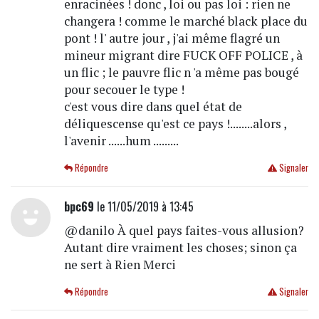
enracinées ! donc , loi ou pas loi : rien ne
changera ! comme le marché black place du
pont ! l' autre jour , j'ai même flagré un
mineur migrant dire FUCK OFF POLICE , à
un flic ; le pauvre flic n 'a même pas bougé
pour secouer le type !
c'est vous dire dans quel état de
déliquescense qu'est ce pays !........alors ,
l'avenir ......hum .........
Répondre
Signaler
bpc69
le 11/05/2019 à 13:45
@danilo À quel pays faites-vous allusion?
Autant dire vraiment les choses; sinon ça
ne sert à Rien Merci
Répondre
Signaler