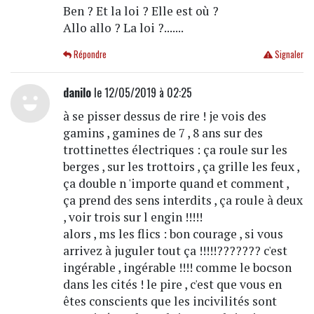
Ben ? Et la loi ? Elle est où ?
Allo allo ? La loi ?.......
Répondre
Signaler
danilo
le 12/05/2019 à 02:25
à se pisser dessus de rire ! je vois des
gamins , gamines de 7 , 8 ans sur des
trottinettes électriques : ça roule sur les
berges , sur les trottoirs , ça grille les feux ,
ça double n 'importe quand et comment ,
ça prend des sens interdits , ça roule à deux
, voir trois sur l engin !!!!!
alors , ms les flics : bon courage , si vous
arrivez à juguler tout ça !!!!!??????? c'est
ingérable , ingérable !!!! comme le bocson
dans les cités ! le pire , c'est que vous en
êtes conscients que les incivilités sont