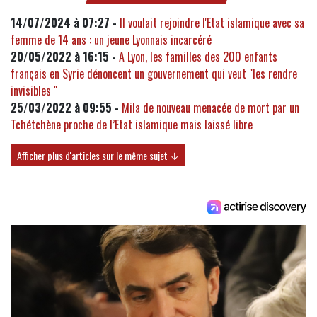
14/07/2024 à 07:27 -
Il voulait rejoindre l'Etat islamique avec sa
femme de 14 ans : un jeune Lyonnais incarcéré
20/05/2022 à 16:15 -
A Lyon, les familles des 200 enfants
français en Syrie dénoncent un gouvernement qui veut "les rendre
invisibles "
25/03/2022 à 09:55 -
Mila de nouveau menacée de mort par un
Tchétchène proche de l’Etat islamique mais laissé libre
Afficher plus d'articles sur le même sujet ↓