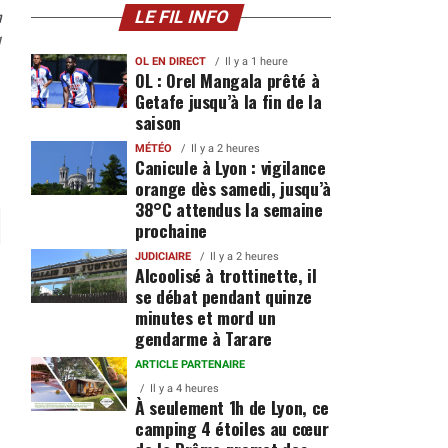
n
LE FIL INFO
1
OL EN DIRECT
Il y a 1 heure
OL : Orel Mangala prêté à
Getafe jusqu’à la fin de la
saison
MÉTÉO
Il y a 2 heures
Canicule à Lyon : vigilance
orange dès samedi, jusqu’à
38°C attendus la semaine
prochaine
JUDICIAIRE
Il y a 2 heures
Alcoolisé à trottinette, il
se débat pendant quinze
minutes et mord un
gendarme à Tarare
ARTICLE PARTENAIRE
Il y a 4 heures
À seulement 1h de Lyon, ce
camping 4 étoiles au cœur