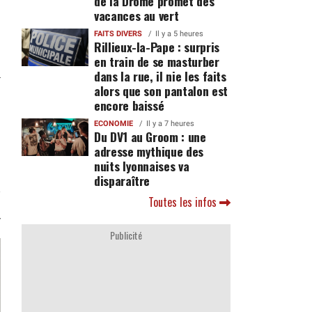
de la Drôme promet des
vacances au vert
FAITS DIVERS
Il y a 5 heures
Rillieux-la-Pape : surpris
en train de se masturber
dans la rue, il nie les faits
alors que son pantalon est
encore baissé
ECONOMIE
Il y a 7 heures
Du DV1 au Groom : une
adresse mythique des
nuits lyonnaises va
disparaître
Toutes les infos
Publicité