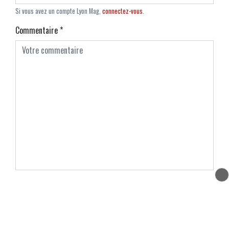
Si vous avez un compte Lyon Mag,
connectez-vous
.
Commentaire
*
En cochant cette case, je souhaite recevoir une notification
à chaque nouveau commentaire.