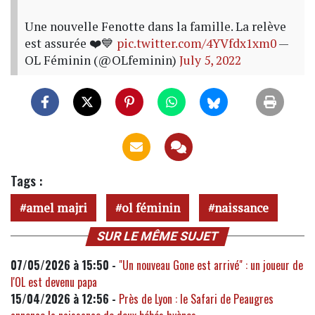
Une nouvelle Fenotte dans la famille. La relève
est assurée ❤️💙
pic.twitter.com/4YVfdx1xm0
—
OL Féminin (@OLfeminin)
July 5, 2022
Tags :
amel majri
ol féminin
naissance
SUR LE MÊME SUJET
07/05/2026 à 15:50 -
"Un nouveau Gone est arrivé" : un joueur de
l'OL est devenu papa
15/04/2026 à 12:56 -
Près de Lyon : le Safari de Peaugres