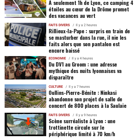
À seulement 1h de Lyon, ce camping 4
étoiles au cœur de la Drôme promet
des vacances au vert
FAITS DIVERS
Il y a 2 heures
Rillieux-la-Pape : surpris en train de
se masturber dans la rue, il nie les
faits alors que son pantalon est
encore baissé
ECONOMIE
Il y a 4 heures
Du DV1 au Groom : une adresse
mythique des nuits lyonnaises va
disparaître
CULTURE
Il y a 7 heures
Oullins-Pierre-Bénite : Ninkasi
abandonne son projet de salle de
concert de 800 places à la Saulaie
FAITS DIVERS
Il y a 9 heures
Scène surréaliste à Lyon : une
trottinette circule sur le
périphérique limité à 70 km/h