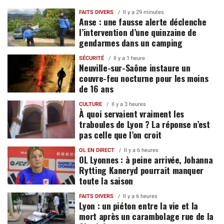
FAITS DIVERS
Il y a 29 minutes
Anse : une fausse alerte déclenche
l’intervention d’une quinzaine de
gendarmes dans un camping
SÉCURITÉ
Il y a 1 heure
Neuville-sur-Saône instaure un
couvre-feu nocturne pour les moins
de 16 ans
CULTURE
Il y a 3 heures
À quoi servaient vraiment les
traboules de Lyon ? La réponse n’est
pas celle que l’on croit
OL EN DIRECT
Il y a 6 heures
OL Lyonnes : à peine arrivée, Johanna
Rytting Kaneryd pourrait manquer
toute la saison
FAITS DIVERS
Il y a 6 heures
Lyon : un piéton entre la vie et la
mort après un carambolage rue de la