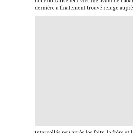
donc brutalisé leur victime avant de l’ab
dernière a finalement trouvé refuge auprès
Interpellés peu après les faits, le frère et