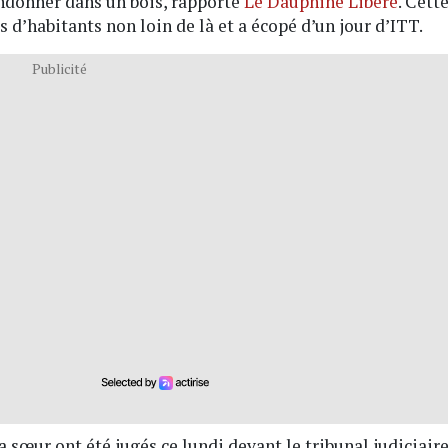
andonner dans un bois, rapporte
Le Dauphiné Libéré
. Cett
 d’habitants non loin de là et a écopé d’un jour d’ITT.
Publicité
 la sœur ont été jugés ce lundi devant le tribunal judiciair