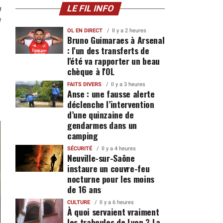
n
LE FIL INFO
1
OL EN DIRECT
Il y a 2 heures
Bruno Guimaraes à Arsenal
: l'un des transferts de
l'été va rapporter un beau
chèque à l'OL
FAITS DIVERS
Il y a 3 heures
Anse : une fausse alerte
déclenche l’intervention
d’une quinzaine de
gendarmes dans un
camping
SÉCURITÉ
Il y a 4 heures
Neuville-sur-Saône
instaure un couvre-feu
nocturne pour les moins
de 16 ans
CULTURE
Il y a 6 heures
À quoi servaient vraiment
les traboules de Lyon ? La