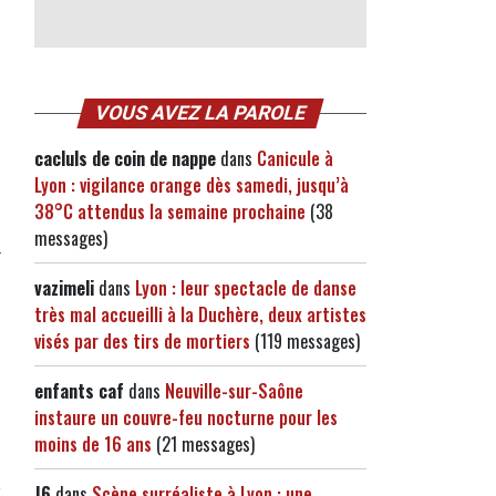
VOUS AVEZ LA PAROLE
cacluls de coin de nappe
dans
Canicule à
Lyon : vigilance orange dès samedi, jusqu’à
38°C attendus la semaine prochaine
(38
messages)
vazimeli
dans
Lyon : leur spectacle de danse
très mal accueilli à la Duchère, deux artistes
visés par des tirs de mortiers
(119 messages)
enfants caf
dans
Neuville-sur-Saône
instaure un couvre-feu nocturne pour les
moins de 16 ans
(21 messages)
J6
dans
Scène surréaliste à Lyon : une