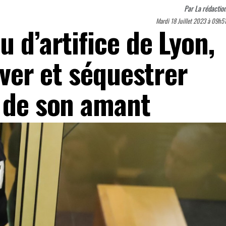
Par
La rédactio
Mardi 18 Juillet 2023 à 09h5
u d’artifice de Lyon,
ever et séquestrer
s de son amant