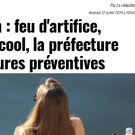
Par
La rédactio
Vendredi 12 Juillet 2024 à 10h0
 : feu d'artifice,
cool, la préfecture
res préventives