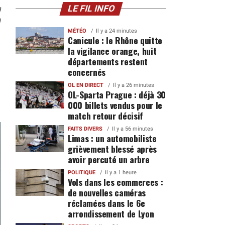
n
LE FIL INFO
0
MÉTÉO
Il y a 24 minutes
Canicule : le Rhône quitte
la vigilance orange, huit
départements restent
concernés
OL EN DIRECT
Il y a 26 minutes
OL-Sparta Prague : déjà 30
000 billets vendus pour le
match retour décisif
FAITS DIVERS
Il y a 56 minutes
Limas : un automobiliste
grièvement blessé après
avoir percuté un arbre
POLITIQUE
Il y a 1 heure
Vols dans les commerces :
de nouvelles caméras
réclamées dans le 6e
arrondissement de Lyon