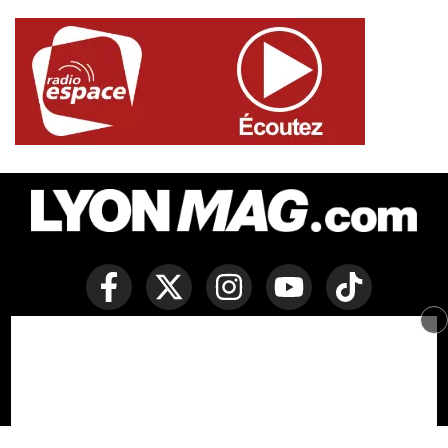
Copyright © Lyon Mag -
Mentions légales
-
Politique des
cookies
-
Contact
-
Conditions générales de vente
Développé par Everlats