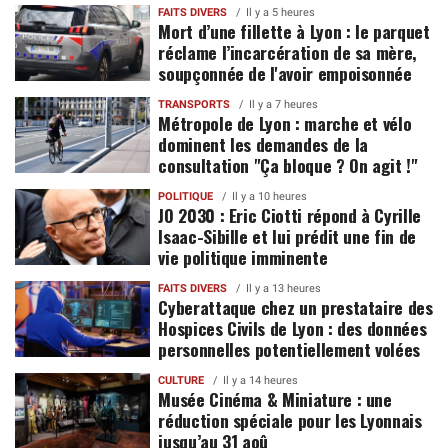
FAITS DIVERS
Il y a 5 heures
Mort d’une fillette à Lyon : le parquet
réclame l’incarcération de sa mère,
soupçonnée de l'avoir empoisonnée
TRANSPORTS
Il y a 7 heures
Métropole de Lyon : marche et vélo
dominent les demandes de la
consultation "Ça bloque ? On agit !"
POLITIQUE
Il y a 10 heures
JO 2030 : Eric Ciotti répond à Cyrille
Isaac-Sibille et lui prédit une fin de
vie politique imminente
FAITS DIVERS
Il y a 13 heures
Cyberattaque chez un prestataire des
Hospices Civils de Lyon : des données
personnelles potentiellement volées
CULTURE
Il y a 14 heures
Musée Cinéma & Miniature : une
réduction spéciale pour les Lyonnais
jusqu’au 31 aoû