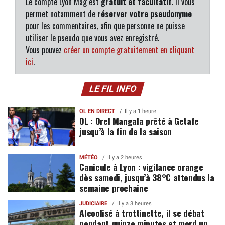
Le compte Lyon Mag est
gratuit et facultatif
. Il vous
permet notamment de
réserver votre pseudonyme
pour les commentaires, afin que personne ne puisse
utiliser le pseudo que vous avez enregistré.
Vous pouvez
créer un compte gratuitement en cliquant
ici
.
LE FIL INFO
OL EN DIRECT
Il y a 1 heure
OL : Orel Mangala prêté à Getafe
jusqu’à la fin de la saison
MÉTÉO
Il y a 2 heures
Canicule à Lyon : vigilance orange
dès samedi, jusqu’à 38°C attendus la
semaine prochaine
JUDICIAIRE
Il y a 3 heures
Alcoolisé à trottinette, il se débat
pendant quinze minutes et mord un