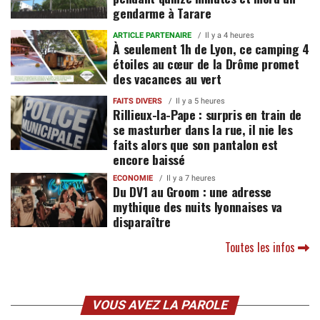
gendarme à Tarare
ARTICLE PARTENAIRE
Il y a 4 heures
À seulement 1h de Lyon, ce camping 4
étoiles au cœur de la Drôme promet
des vacances au vert
FAITS DIVERS
Il y a 5 heures
Rillieux-la-Pape : surpris en train de
se masturber dans la rue, il nie les
faits alors que son pantalon est
encore baissé
ECONOMIE
Il y a 7 heures
Du DV1 au Groom : une adresse
mythique des nuits lyonnaises va
disparaître
Toutes les infos
VOUS AVEZ LA PAROLE