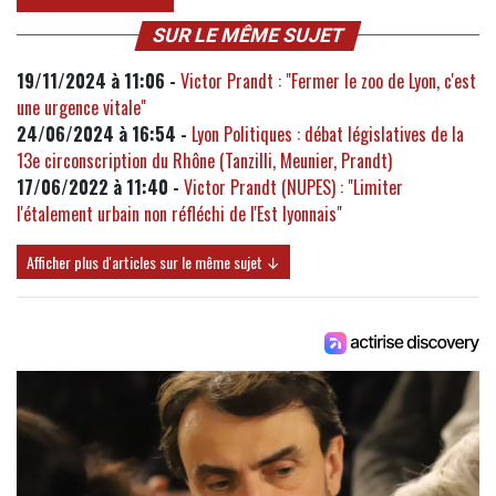
SUR LE MÊME SUJET
19/11/2024 à 11:06 -
Victor Prandt : "Fermer le zoo de Lyon, c'est
une urgence vitale"
24/06/2024 à 16:54 -
Lyon Politiques : débat législatives de la
13e circonscription du Rhône (Tanzilli, Meunier, Prandt)
17/06/2022 à 11:40 -
Victor Prandt (NUPES) : "Limiter
l'étalement urbain non réfléchi de l'Est lyonnais"
Afficher plus d'articles sur le même sujet ↓