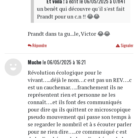
Et voila !
a écrit
le 06/05/2025 à 07h41
un benêt qui découvre qu'il s'est fait
Prandt pour un c.n !! 😂😂
Prandt dans ta gu...le, Victor 😂😂
Répondre
Signaler
Muche
le 06/05/2025 à 16:21
Révolution écologique pour le
vivant…..déjà le nom…c est pas un REV….c
est un cauchemar…..franchement ils ne
représentent rien et personne ne les
connaît….et ils font des communiqués
pour dire qu ils quittent ce microscopique
pseudo mouvement qui passe son temps à
se regarder le nombril et à s écouter parler
pour ne rien dire…..ce communiqué c est