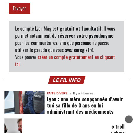
Le compte Lyon Mag est
gratuit et facultatif
. Il vous
permet notamment de
réserver votre pseudonyme
pour les commentaires, afin que personne ne puisse
utiliser le pseudo que vous avez enregistré.
Vous pouvez
créer un compte gratuitement en cliquant
ici
.
LE FIL INFO
FAITS DIVERS
Il y a 4 heures
Lyon : une mère soupçonnée d’avoir
tué sa fille de 3 ans en lui
administrant des médicaments
POLITIQUE
Il y a 6 heures
JO 2030 : "Merci Éric Ciotti", le troll
d’un député du Rhône après le choix