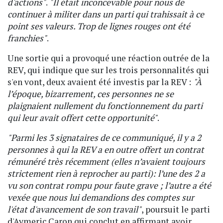
d'actions"
.
"Il était inconcevable pour nous de
continuer à militer dans un parti qui trahissait à ce
point ses valeurs. Trop de lignes rouges ont été
franchies"
.
Une sortie qui a provoqué une réaction outrée de la
REV, qui indique que sur les trois personnalités qui
s'en vont, deux avaient été investis par la REV :
"À
l’époque, bizarrement, ces personnes ne se
plaignaient nullement du fonctionnement du parti
qui leur avait offert cette opportunité"
.
"Parmi les 3 signataires de ce communiqué, il y a 2
personnes à qui la REV a en outre offert un contrat
rémunéré très récemment (elles n’avaient toujours
strictement rien à reprocher au parti): l’une des 2 a
vu son contrat rompu pour faute grave ; l’autre a été
vexée que nous lui demandions des comptes sur
l'état d'avancement de son travail"
, poursuit le parti
d'Aymeric Caron qui conclut en affirmant avoir