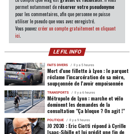
permet notamment de
réserver votre pseudonyme
pour les commentaires, afin que personne ne puisse
utiliser le pseudo que vous avez enregistré.
Vous pouvez
créer un compte gratuitement en cliquant
ici
.
LE FIL INFO
FAITS DIVERS
Il y a 5 heures
Mort d’une fillette à Lyon : le parquet
réclame l’incarcération de sa mère,
soupçonnée de l'avoir empoisonnée
TRANSPORTS
Il y a 6 heures
Métropole de Lyon : marche et vélo
dominent les demandes de la
consultation "Ça bloque ? On agit !"
POLITIQUE
Il y a 9 heures
JO 2030 : Eric Ciotti répond à Cyrille
Isaac-Sibille et lui prédit une fin de