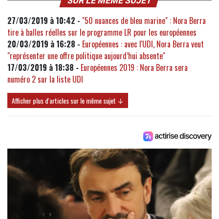
SUR LE MÊME SUJET
27/03/2019 à 10:42 -
"50 nuances de bleu marine" : Nora Berra
tire à balles réelles sur le programme LR pour les européennes
20/03/2019 à 16:28 -
Européennes : avec l'UDI, Nora Berra veut
"représenter une offre politique aujourd’hui absente"
17/03/2019 à 18:38 -
Européennes 2019 : Nora Berra sera
numéro 2 sur la liste UDI
Afficher plus d'articles sur le même sujet ↓