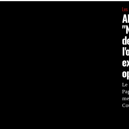
Les
A
"
d
l
e
o
Le 
Pap
me
Co