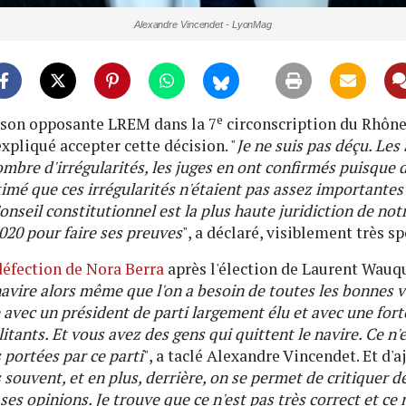
Alexandre Vincendet - LyonMag
e
e son opposante LREM dans la 7
circonscription du Rhône,
expliqué accepter cette décision. "
Je ne suis pas déçu. Les
 nombre d'irrégularités, les juges en ont confirmés puisqu
imé que ces irrégularités n'étaient pas assez importantes p
onseil constitutionnel est la plus haute juridiction de no
020 pour faire ses preuves
", a déclaré, visiblement très s
défection de Nora Berra
après l'élection de Laurent Wauqui
 navire alors même que l'on a besoin de toutes les bonnes 
 avec un président de parti largement élu et avec une forte 
litants. Et vous avez des gens qui quittent le navire. Ce n
s portées par ce parti
", a taclé Alexandre Vincendet. Et d'a
 souvent, et en plus, derrière, on se permet de critiquer des
es opinions. Je trouve que ce n'est pas très correct et ce n