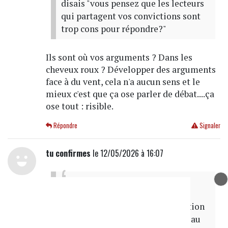
disais "vous pensez que les lecteurs
qui partagent vos convictions sont
trop cons pour répondre?"
Ils sont où vos arguments ? Dans les
cheveux roux ? Développer des arguments
face à du vent, cela n'a aucun sens et le
mieux c'est que ça ose parler de débat....ça
ose tout : risible.
Répondre
Signaler
tu confirmes
le 12/05/2026 à 16:07
Danseuse du ventre
a écrit
le
12/05/2026 à 15h53
Que dire d'autre avec votre réaction
aussi débile que ridicule ? Crier au