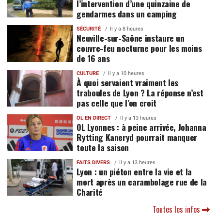
l’intervention d’une quinzaine de
gendarmes dans un camping
SÉCURITÉ
Il y a 8 heures
Neuville-sur-Saône instaure un
couvre-feu nocturne pour les moins
de 16 ans
CULTURE
Il y a 10 heures
À quoi servaient vraiment les
traboules de Lyon ? La réponse n’est
pas celle que l’on croit
OL EN DIRECT
Il y a 13 heures
OL Lyonnes : à peine arrivée, Johanna
Rytting Kaneryd pourrait manquer
toute la saison
FAITS DIVERS
Il y a 13 heures
Lyon : un piéton entre la vie et la
mort après un carambolage rue de la
Charité
Toutes les infos