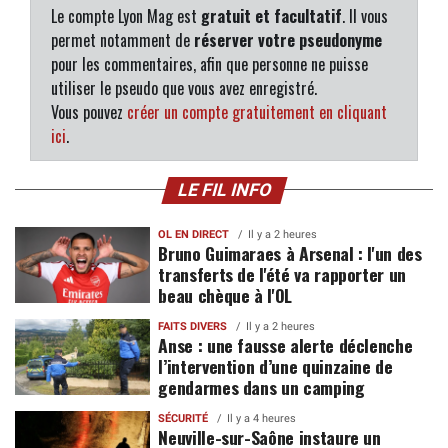
Le compte Lyon Mag est
gratuit et facultatif
. Il vous
permet notamment de
réserver votre pseudonyme
pour les commentaires, afin que personne ne puisse
utiliser le pseudo que vous avez enregistré.
Vous pouvez
créer un compte gratuitement en cliquant
ici
.
LE FIL INFO
OL EN DIRECT
Il y a 2 heures
Bruno Guimaraes à Arsenal : l'un des
transferts de l'été va rapporter un
beau chèque à l'OL
FAITS DIVERS
Il y a 2 heures
Anse : une fausse alerte déclenche
l’intervention d’une quinzaine de
gendarmes dans un camping
SÉCURITÉ
Il y a 4 heures
Neuville-sur-Saône instaure un