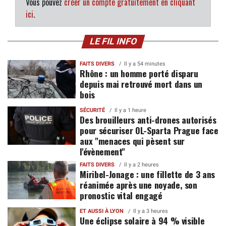
Vous pouvez
créer un compte gratuitement en cliquant
ici
.
LE FIL INFO
FAITS DIVERS
Il y a 54 minutes
Rhône : un homme porté disparu
depuis mai retrouvé mort dans un
bois
SÉCURITÉ
Il y a 1 heure
Des brouilleurs anti-drones autorisés
pour sécuriser OL-Sparta Prague face
aux "menaces qui pèsent sur
l'évènement"
FAITS DIVERS
Il y a 2 heures
Miribel-Jonage : une fillette de 3 ans
réanimée après une noyade, son
pronostic vital engagé
ET AUSSI À LYON
Il y a 3 heures
Une éclipse solaire à 94 % visible