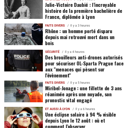
Julie-Victoire Daubié : l’incroyable
histoire de la première bachelière de
France, diplômée à Lyon
FAITS DIVERS
Il y a 3 heures
Rhône : un homme porté disparu
depuis mai retrouvé mort dans un
bois
SÉCURITÉ
Il y a 4 heures
Des brouilleurs anti-drones autorisés
pour sécuriser OL-Sparta Prague face
aux "menaces qui pèsent sur
l'évènement"
FAITS DIVERS
Il y a 5 heures
Miribel-Jonage : une fillette de 3 ans
réanimée après une noyade, son
pronostic vital engagé
ET AUSSI À LYON
Il y a 6 heures
Une éclipse solaire à 94 % visible
depuis Lyon le 12 août : où et
comment l’observer