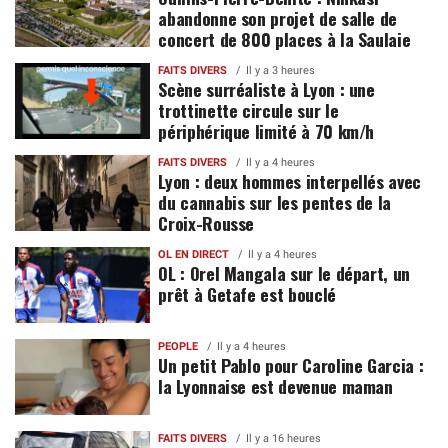
abandonne son projet de salle de
concert de 800 places à la Saulaie
FAITS DIVERS
Il y a 3 heures
Scène surréaliste à Lyon : une
trottinette circule sur le
périphérique limité à 70 km/h
FAITS DIVERS
Il y a 4 heures
Lyon : deux hommes interpellés avec
du cannabis sur les pentes de la
Croix-Rousse
OL EN DIRECT
Il y a 4 heures
OL : Orel Mangala sur le départ, un
prêt à Getafe est bouclé
PEOPLE
Il y a 4 heures
Un petit Pablo pour Caroline Garcia :
la Lyonnaise est devenue maman
FAITS DIVERS
Il y a 16 heures