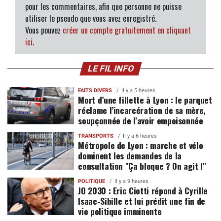
pour les commentaires, afin que personne ne puisse
utiliser le pseudo que vous avez enregistré.
Vous pouvez
créer un compte gratuitement en cliquant
ici
.
LE FIL INFO
FAITS DIVERS
Il y a 5 heures
Mort d’une fillette à Lyon : le parquet
réclame l’incarcération de sa mère,
soupçonnée de l'avoir empoisonnée
TRANSPORTS
Il y a 6 heures
Métropole de Lyon : marche et vélo
dominent les demandes de la
consultation "Ça bloque ? On agit !"
POLITIQUE
Il y a 9 heures
JO 2030 : Eric Ciotti répond à Cyrille
Isaac-Sibille et lui prédit une fin de
vie politique imminente