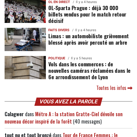
OL EN DIRECT
Il y a 4 heures
OL-Sparta Prague : déjà 30 000
billets vendus pour le match retour
décisif
FAITS DIVERS
Il y a 4 heures
Limas : un automobiliste grièvement
blessé après avoir percuté un arbre
POLITIQUE
Il y a 5 heures
Vols dans les commerces : de
nouvelles caméras réclamées dans le
6e arrondissement de Lyon
Toutes les infos
VOUS AVEZ LA PAROLE
Calagwer
dans
Métro A : la station Gratte-Ciel dévoile son
nouveau décor inspiré de la forêt
(40 messages)
tout nu et tout bronzé
dans
Tour de France Femmes : le