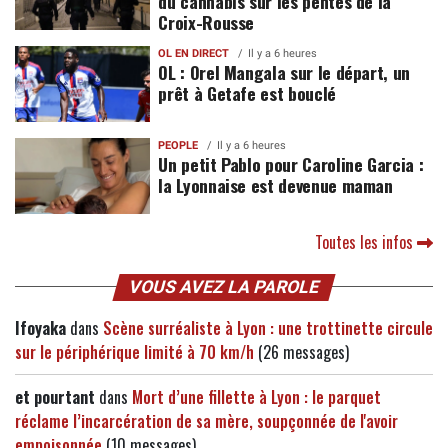
du cannabis sur les pentes de la
Croix-Rousse
OL EN DIRECT
Il y a 6 heures
OL : Orel Mangala sur le départ, un
prêt à Getafe est bouclé
PEOPLE
Il y a 6 heures
Un petit Pablo pour Caroline Garcia :
la Lyonnaise est devenue maman
Toutes les infos
VOUS AVEZ LA PAROLE
Ifoyaka
dans
Scène surréaliste à Lyon : une trottinette circule
sur le périphérique limité à 70 km/h
(26 messages)
et pourtant
dans
Mort d’une fillette à Lyon : le parquet
réclame l’incarcération de sa mère, soupçonnée de l'avoir
empoisonnée
(10 messages)