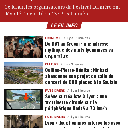
Ce lundi, les organisateurs du Festival Lumière ont
dévoilé l'identité du 13e Prix Lumière.
LE FIL INFO
ECONOMIE
Il y a 16 minutes
Du DV1 au Groom : une adresse
mythique des nuits lyonnaises va
disparaître
CULTURE
Il y a 3 heures
Oullins-Pierre-Bénite : Ninkasi
abandonne son projet de salle de
concert de 800 places à la Saulaie
FAITS DIVERS
Il y a 5 heures
Scène surréaliste à Lyon : une
trottinette circule sur le
périphérique limité à 70 km/h
FAITS DIVERS
Il y a 6 heures
Lyon : deux hommes interpellés avec