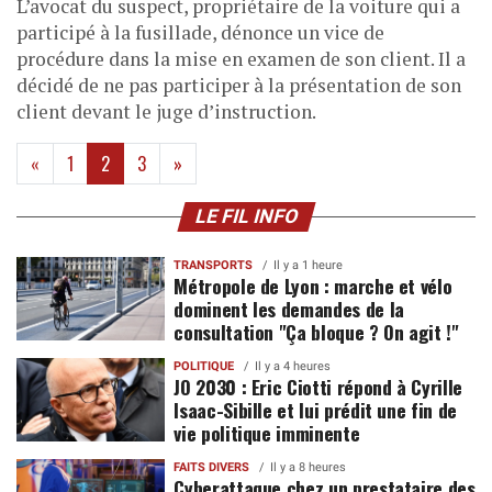
L’avocat du suspect, propriétaire de la voiture qui a
participé à la fusillade, dénonce un vice de
procédure dans la mise en examen de son client. Il a
décidé de ne pas participer à la présentation de son
client devant le juge d’instruction.
(current)
«
1
2
3
»
LE FIL INFO
TRANSPORTS
Il y a 1 heure
Métropole de Lyon : marche et vélo
dominent les demandes de la
consultation "Ça bloque ? On agit !"
POLITIQUE
Il y a 4 heures
JO 2030 : Eric Ciotti répond à Cyrille
Isaac-Sibille et lui prédit une fin de
vie politique imminente
FAITS DIVERS
Il y a 8 heures
Cyberattaque chez un prestataire des