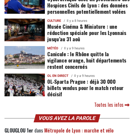
Hospices Civils de Lyon : des données
personnelles potentiellement volées
CULTURE
Il y a 8 heures
Musée Cinéma & Miniature : une
réduction spéciale pour les Lyonnais
jusqu’au 31 aoû
MÉTÉO
Il y a 9 heures
Canicule : le Rhône quitte la
vigilance orange, huit départements
restent concernés
OL EN DIRECT
Il y a 9 heures
OL-Sparta Prague : déjà 30 000
billets vendus pour le match retour
décisif
Toutes les infos
VOUS AVEZ LA PAROLE
GLOUGLOU 1er
dans
Métropole de Lyon : marche et vélo