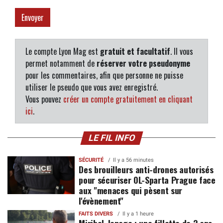
Le compte Lyon Mag est
gratuit et facultatif
. Il vous
permet notamment de
réserver votre pseudonyme
pour les commentaires, afin que personne ne puisse
utiliser le pseudo que vous avez enregistré.
Vous pouvez
créer un compte gratuitement en cliquant
ici
.
LE FIL INFO
SÉCURITÉ
Il y a 56 minutes
Des brouilleurs anti-drones autorisés
pour sécuriser OL-Sparta Prague face
aux "menaces qui pèsent sur
l'évènement"
FAITS DIVERS
Il y a 1 heure
Miribel-Jonage : une fillette de 3 ans