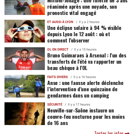
réanimée après une noyade, son
pronostic vital engagé
ET AUSSI À LYON
Il y a 2 heures
Une éclipse solaire à 94 % visible
depuis Lyon le 12 août : où et
comment l’observer
OL EN DIRECT
Il y a 15 heures
Bruno Guimaraes à Arsenal : l'un des
transferts de l'été va rapporter un
beau chèque à l'OL
FAITS DIVERS
Il y a 16 heures
Anse : une fausse alerte déclenche
l’intervention d’une quinzaine de
gendarmes dans un camping
SÉCURITÉ
Il y a 17 heures
Neuville-sur-Saône instaure un
couvre-feu nocturne pour les moins
de 16 ans
Toutes les infos