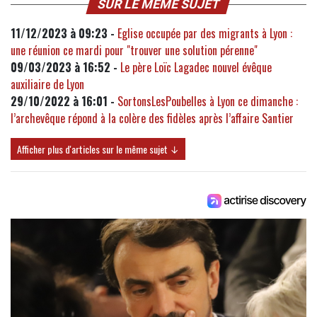
SUR LE MÊME SUJET
11/12/2023 à 09:23 -
Eglise occupée par des migrants à Lyon :
une réunion ce mardi pour "trouver une solution pérenne"
09/03/2023 à 16:52 -
Le père Loïc Lagadec nouvel évêque
auxiliaire de Lyon
29/10/2022 à 16:01 -
SortonsLesPoubelles à Lyon ce dimanche :
l’archevêque répond à la colère des fidèles après l’affaire Santier
Afficher plus d'articles sur le même sujet ↓