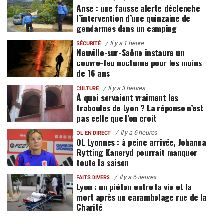
Anse : une fausse alerte déclenche
l’intervention d’une quinzaine de
gendarmes dans un camping
Il y a 1 heure
SÉCURITÉ
Neuville-sur-Saône instaure un
couvre-feu nocturne pour les moins
de 16 ans
Il y a 3 heures
CULTURE
À quoi servaient vraiment les
traboules de Lyon ? La réponse n’est
pas celle que l’on croit
Il y a 6 heures
OL EN DIRECT
OL Lyonnes : à peine arrivée, Johanna
Rytting Kaneryd pourrait manquer
toute la saison
Il y a 6 heures
FAITS DIVERS
Lyon : un piéton entre la vie et la
mort après un carambolage rue de la
Charité