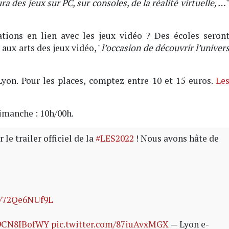
ura des jeux sur PC, sur consoles, de la réalité virtuelle, …
tions en lien avec les jeux vidéo ? Des écoles seron
aux arts des jeux vidéo, "
l’occasion de découvrir l’univer
on. Pour les places, comptez entre 10 et 15 euros.
Le
imanche : 10h/00h.
le trailer officiel de la
#LES2022
! Nous avons hâte de
co/72Qe6NUf9L
o/9CN8IBofWY
pic.twitter.com/87iuAvxMGX
— Lyon e-