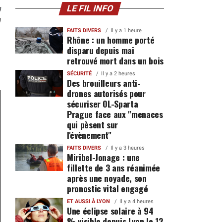
n
LE FIL INFO
0
FAITS DIVERS
Il y a 1 heure
Rhône : un homme porté
disparu depuis mai
retrouvé mort dans un bois
SÉCURITÉ
Il y a 2 heures
Des brouilleurs anti-
drones autorisés pour
sécuriser OL-Sparta
Prague face aux "menaces
qui pèsent sur
l'évènement"
FAITS DIVERS
Il y a 3 heures
Miribel-Jonage : une
fillette de 3 ans réanimée
après une noyade, son
pronostic vital engagé
ET AUSSI À LYON
Il y a 4 heures
Une éclipse solaire à 94
% visible depuis Lyon le 12