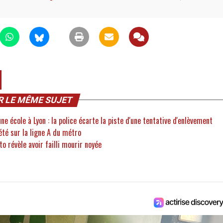
R LE MÊME SUJET
e école à Lyon : la police écarte la piste d'une tentative d'enlèvement
été sur la ligne A du métro
o révèle avoir failli mourir noyée