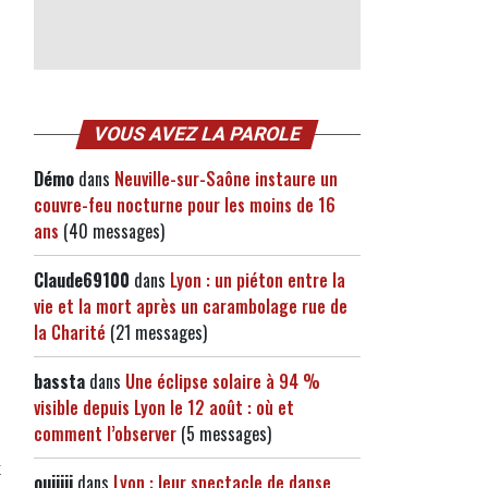
VOUS AVEZ LA PAROLE
Démo
dans
Neuville-sur-Saône instaure un
couvre-feu nocturne pour les moins de 16
ans
(40 messages)
Claude69100
dans
Lyon : un piéton entre la
vie et la mort après un carambolage rue de
la Charité
(21 messages)
bassta
dans
Une éclipse solaire à 94 %
visible depuis Lyon le 12 août : où et
comment l’observer
(5 messages)
e
x
ouiiiii
dans
Lyon : leur spectacle de danse