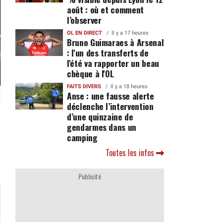
août : où et comment
l’observer
OL EN DIRECT
Il y a 17 heures
Bruno Guimaraes à Arsenal
: l'un des transferts de
l'été va rapporter un beau
chèque à l'OL
FAITS DIVERS
Il y a 18 heures
Anse : une fausse alerte
déclenche l’intervention
d’une quinzaine de
gendarmes dans un
camping
,
Toutes les infos
Publicité