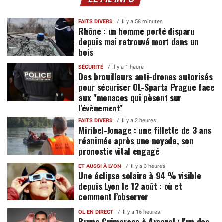
FAITS DIVERS
Il y a 58 minutes
Rhône : un homme porté disparu
depuis mai retrouvé mort dans un
bois
SÉCURITÉ
Il y a 1 heure
Des brouilleurs anti-drones autorisés
pour sécuriser OL-Sparta Prague face
aux "menaces qui pèsent sur
l'évènement"
FAITS DIVERS
Il y a 2 heures
Miribel-Jonage : une fillette de 3 ans
réanimée après une noyade, son
pronostic vital engagé
ET AUSSI À LYON
Il y a 3 heures
Une éclipse solaire à 94 % visible
depuis Lyon le 12 août : où et
comment l’observer
OL EN DIRECT
Il y a 16 heures
Bruno Guimaraes à Arsenal : l'un des