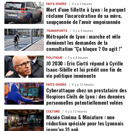
FAITS DIVERS
Il y a 3 heures
Mort d’une fillette à Lyon : le parquet
réclame l’incarcération de sa mère,
soupçonnée de l'avoir empoisonnée
TRANSPORTS
Il y a 5 heures
Métropole de Lyon : marche et vélo
dominent les demandes de la
consultation "Ça bloque ? On agit !"
POLITIQUE
Il y a 8 heures
JO 2030 : Eric Ciotti répond à Cyrille
Isaac-Sibille et lui prédit une fin de
vie politique imminente
FAITS DIVERS
Il y a 12 heures
Cyberattaque chez un prestataire des
Hospices Civils de Lyon : des données
personnelles potentiellement volées
CULTURE
Il y a 12 heures
Musée Cinéma & Miniature : une
réduction spéciale pour les Lyonnais
jusqu’au 31 aoû