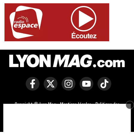
Copyright © Lyon Mag -
Mentions légales
-
Politique des
cookies
-
Contact
-
Conditions générales de vente
Développé par Everlats