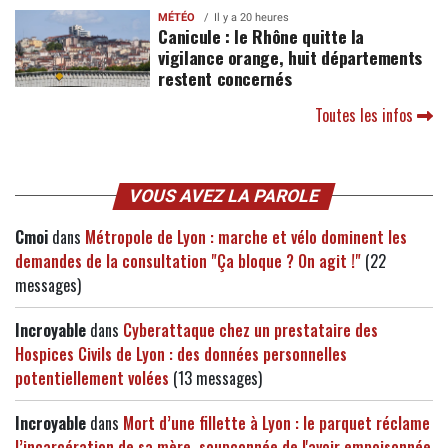
MÉTÉO
Il y a 20 heures
Canicule : le Rhône quitte la
vigilance orange, huit départements
restent concernés
Toutes les infos
VOUS AVEZ LA PAROLE
Cmoi
dans
Métropole de Lyon : marche et vélo dominent les
demandes de la consultation "Ça bloque ? On agit !"
(22
messages)
Incroyable
dans
Cyberattaque chez un prestataire des
Hospices Civils de Lyon : des données personnelles
potentiellement volées
(13 messages)
Incroyable
dans
Mort d’une fillette à Lyon : le parquet réclame
l’incarcération de sa mère, soupçonnée de l'avoir empoisonnée