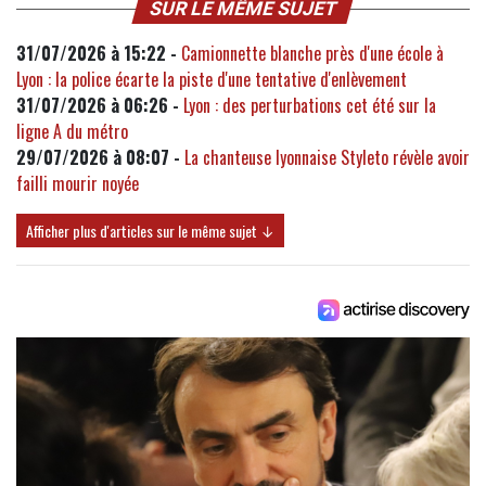
SUR LE MÊME SUJET
31/07/2026 à 15:22 -
Camionnette blanche près d'une école à
Lyon : la police écarte la piste d'une tentative d'enlèvement
31/07/2026 à 06:26 -
Lyon : des perturbations cet été sur la
ligne A du métro
29/07/2026 à 08:07 -
La chanteuse lyonnaise Styleto révèle avoir
failli mourir noyée
Afficher plus d'articles sur le même sujet ↓