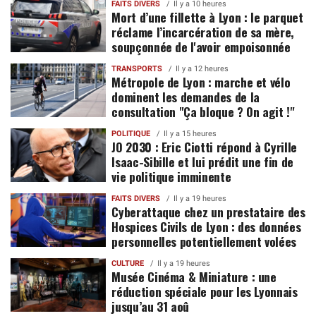
FAITS DIVERS
Il y a 10 heures
Mort d’une fillette à Lyon : le parquet
réclame l’incarcération de sa mère,
soupçonnée de l'avoir empoisonnée
TRANSPORTS
Il y a 12 heures
Métropole de Lyon : marche et vélo
dominent les demandes de la
consultation "Ça bloque ? On agit !"
POLITIQUE
Il y a 15 heures
JO 2030 : Eric Ciotti répond à Cyrille
Isaac-Sibille et lui prédit une fin de
vie politique imminente
FAITS DIVERS
Il y a 19 heures
Cyberattaque chez un prestataire des
Hospices Civils de Lyon : des données
personnelles potentiellement volées
CULTURE
Il y a 19 heures
Musée Cinéma & Miniature : une
réduction spéciale pour les Lyonnais
jusqu’au 31 aoû