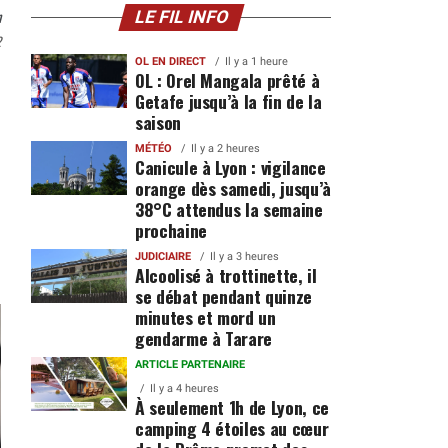
n
LE FIL INFO
2
OL EN DIRECT
Il y a 1 heure
OL : Orel Mangala prêté à
Getafe jusqu’à la fin de la
saison
MÉTÉO
Il y a 2 heures
Canicule à Lyon : vigilance
orange dès samedi, jusqu’à
38°C attendus la semaine
prochaine
JUDICIAIRE
Il y a 3 heures
Alcoolisé à trottinette, il
se débat pendant quinze
minutes et mord un
gendarme à Tarare
ARTICLE PARTENAIRE
Il y a 4 heures
À seulement 1h de Lyon, ce
camping 4 étoiles au cœur