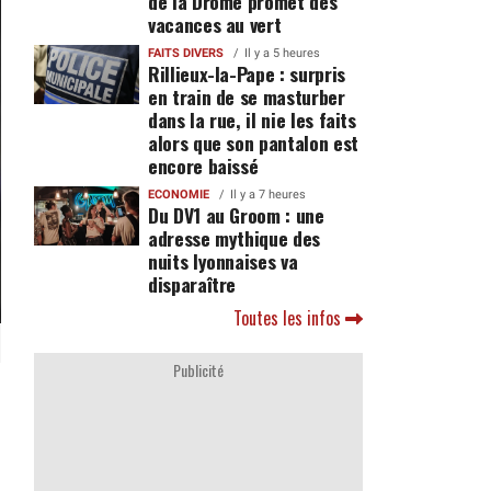
de la Drôme promet des
vacances au vert
FAITS DIVERS
Il y a 5 heures
Rillieux-la-Pape : surpris
en train de se masturber
dans la rue, il nie les faits
alors que son pantalon est
encore baissé
ECONOMIE
Il y a 7 heures
Du DV1 au Groom : une
adresse mythique des
nuits lyonnaises va
disparaître
Toutes les infos
Publicité