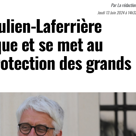
Par
La rédactio
Jeudi 13 Juin 2024 à 14h3
ulien-Laferrière
ique et se met au
rotection des grands