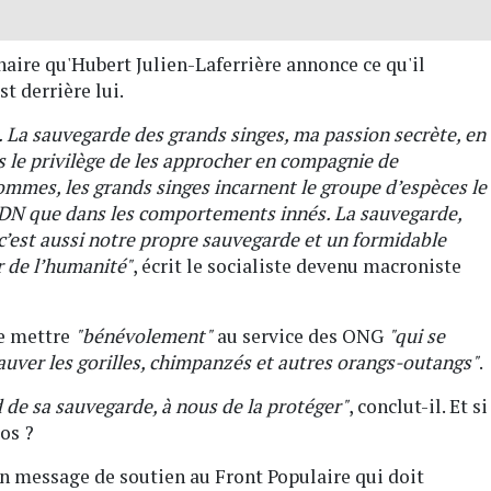
aire qu'Hubert Julien-Laferrière annonce ce qu'il
t derrière lui.
 La sauvegarde des grands singes, ma passion secrète, en
ns le privilège de les approcher en compagnie de
mmes, les grands singes incarnent le groupe d’espèces le
’ADN que dans les comportements innés. La sauvegarde,
r, c’est aussi notre propre sauvegarde et un formidable
r de l’humanité"
, écrit le socialiste devenu macroniste
se mettre
"bénévolement"
au service des ONG
"qui se
uver les gorilles, chimpanzés et autres orangs-outangs"
.
d de sa sauvegarde, à nous de la protéger"
, conclut-il. Et si
los ?
'un message de soutien au Front Populaire qui doit