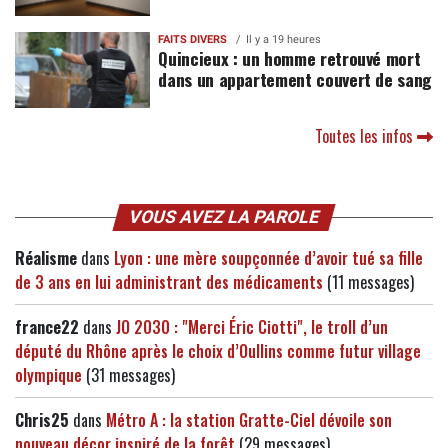
FAITS DIVERS
Il y a 19 heures
Quincieux : un homme retrouvé mort
dans un appartement couvert de sang
Toutes les infos
VOUS AVEZ LA PAROLE
Réalisme
dans
Lyon : une mère soupçonnée d’avoir tué sa fille
de 3 ans en lui administrant des médicaments
(11 messages)
france22
dans
JO 2030 : "Merci Éric Ciotti", le troll d’un
député du Rhône après le choix d’Oullins comme futur village
olympique
(31 messages)
Chris25
dans
Métro A : la station Gratte-Ciel dévoile son
nouveau décor inspiré de la forêt
(29 messages)