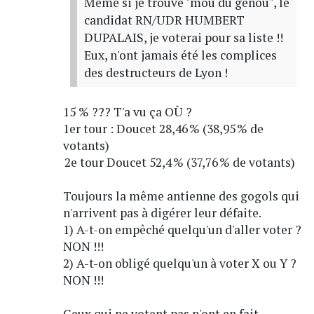
Même si je trouve "mou du genou", le
candidat RN/UDR HUMBERT
DUPALAIS, je voterai pour sa liste !!
Eux, n'ont jamais été les complices
des destructeurs de Lyon !
15 % ??? T'a vu ça OÙ ?
1er tour : Doucet 28,46 % (38,95 % de
votants)
2e tour Doucet 52,4 % (37,76 % de votants)
Toujours la même antienne des gogols qui
n'arrivent pas à digérer leur défaite.
1) A-t-on empêché quelqu'un d'aller voter ?
NON !!!
2) A-t-on obligé quelqu'un à voter X ou Y ?
NON !!!
Ceux qui ne votent pas n'ont en fait