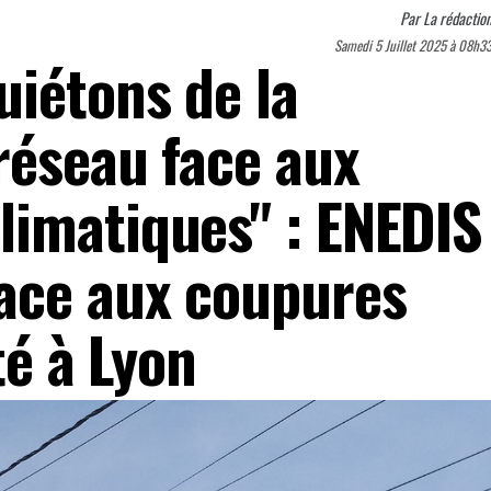
Par
La rédactio
Samedi 5 Juillet 2025 à 08h3
uiétons de la
réseau face aux
imatiques" : ENEDIS
ace aux coupures
été à Lyon