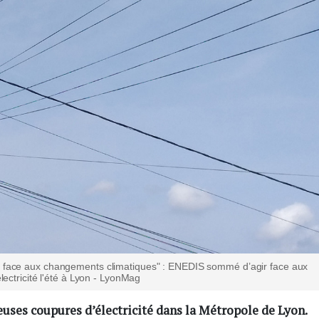
u face aux changements climatiques" : ENEDIS sommé d’agir face aux
lectricité l'été à Lyon - LyonMag
uses coupures d’électricité dans la Métropole de Lyon.