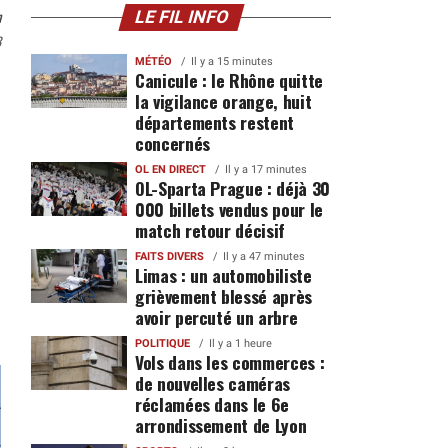
n
LE FIL INFO
3
MÉTÉO
Il y a 15 minutes
Canicule : le Rhône quitte
la vigilance orange, huit
départements restent
concernés
OL EN DIRECT
Il y a 17 minutes
OL-Sparta Prague : déjà 30
000 billets vendus pour le
match retour décisif
FAITS DIVERS
Il y a 47 minutes
Limas : un automobiliste
grièvement blessé après
avoir percuté un arbre
POLITIQUE
Il y a 1 heure
Vols dans les commerces :
de nouvelles caméras
réclamées dans le 6e
arrondissement de Lyon