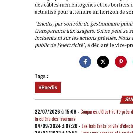
des câbles incidentogènes et les boitiers 
actualisé pour atteindre un horizon de sor
"Enedis, par son rôle de gestionnaire publi
transparence aux usagers. On ne peut se sa
incidents ni sur les actions prévues. Nou
public de l’électricité"
, a déclaré le vice-
Tags :
Enedis
SU
22/07/2026 à 15:08 -
Coupures d'électricité près 
la colère des riverains
04/09/2024 à 07:26 -
Les habitants privés d’élec
24/04/2023 à 17:54 -
Lyon : une copropriété se do