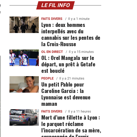
n
LE FIL INFO
0
FAITS DIVERS
Il y a 1 minute
Lyon : deux hommes
interpellés avec du
cannabis sur les pentes de
la Croix-Rousse
OL EN DIRECT
Il y a 15 minutes
OL : Orel Mangala sur le
départ, un prêt à Getafe
est bouclé
PEOPLE
Il y a 21 minutes
Un petit Pablo pour
Caroline Garcia : la
Lyonnaise est devenue
maman
FAITS DIVERS
Il y a 11 heures
Mort d’une fillette à Lyon :
le parquet réclame
l’incarcération de sa mère,
soupçonnée de l'avoir