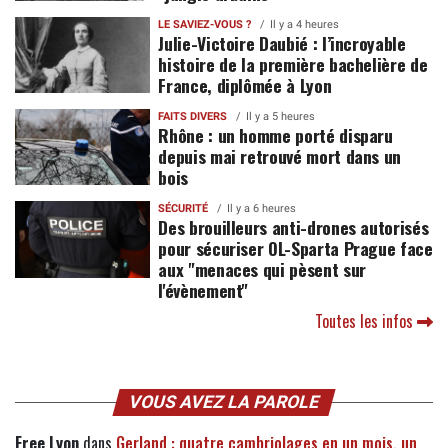
LE SAVIEZ-VOUS ?
Il y a 4 heures
Julie-Victoire Daubié : l’incroyable
histoire de la première bachelière de
France, diplômée à Lyon
FAITS DIVERS
Il y a 5 heures
Rhône : un homme porté disparu
depuis mai retrouvé mort dans un
bois
SÉCURITÉ
Il y a 6 heures
Des brouilleurs anti-drones autorisés
pour sécuriser OL-Sparta Prague face
aux "menaces qui pèsent sur
l'évènement"
Toutes les infos
VOUS AVEZ LA PAROLE
Free Lyon
dans
Gerland : quatre cambriolages en un mois, un