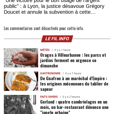
"Une victoire pour le bon usage de l'argent
public" : à Lyon, la justice désavoue Grégory
Doucet et annule la subvention à cette
association
Les commentaires sont désactivés pour cette info.
LE FIL INFO
MÉTÉO
Il y a 1 heure
Orages à Villeurbanne : les parcs et
jardins ferment en urgence ce
dimanche
GASTRONOMIE
Il y a 1 heure
De Gnafron à un maréchal d’Empire :
les origines méconnues du tablier de
sapeur
FAITS DIVERS
Il y a 2 heures
Gerland : quatre cambriolages en un
mois, un bar-restaurant dénonce une
"jungle urbaine"