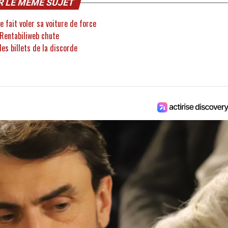
R LE MÊME SUJET
 fait voler sa voiture de force
e Rentabiliweb chute
les billets de la discorde