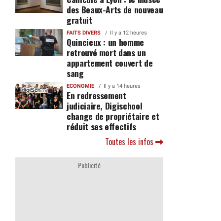
des Beaux-Arts de nouveau
gratuit
FAITS DIVERS
Il y a 12 heures
Quincieux : un homme
retrouvé mort dans un
appartement couvert de
sang
ECONOMIE
Il y a 14 heures
En redressement
judiciaire, Digischool
change de propriétaire et
réduit ses effectifs
Toutes les infos
Publicité