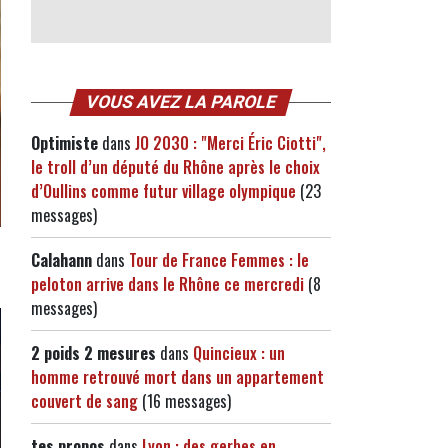
VOUS AVEZ LA PAROLE
Optimiste
dans
JO 2030 : "Merci Éric Ciotti",
le troll d’un député du Rhône après le choix
d’Oullins comme futur village olympique
(23
messages)
Calahann
dans
Tour de France Femmes : le
peloton arrive dans le Rhône ce mercredi
(8
messages)
2 poids 2 mesures
dans
Quincieux : un
homme retrouvé mort dans un appartement
couvert de sang
(16 messages)
tes propos
dans
Lyon : des gerbes en