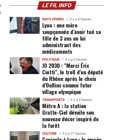
n
LE FIL INFO
8
FAITS DIVERS
Il y a 4 heures
Lyon : une mère
soupçonnée d’avoir tué sa
fille de 3 ans en lui
administrant des
médicaments
POLITIQUE
Il y a 6 heures
JO 2030 : "Merci Éric
Ciotti", le troll d’un député
du Rhône après le choix
d’Oullins comme futur
village olympique
TRANSPORTS
Il y a 9 heures
Métro A : la station
Gratte-Ciel dévoile son
nouveau décor inspiré de
la forêt
CULTURE
Il y a 11 heures
Canicule à Lyon : le musée