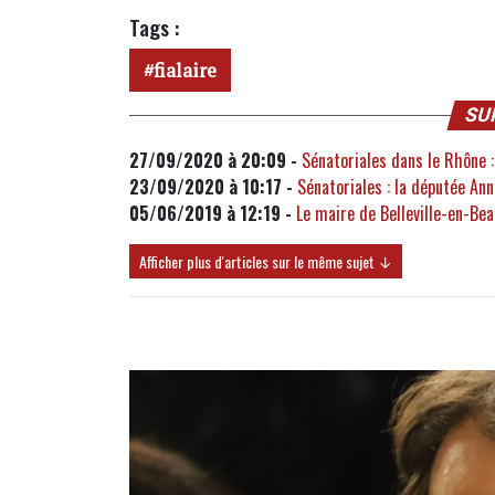
Tags :
fialaire
SU
27/09/2020 à 20:09 -
Sénatoriales dans le Rhône :
23/09/2020 à 10:17 -
Sénatoriales : la députée Ann
05/06/2019 à 12:19 -
Le maire de Belleville-en-Bea
Afficher plus d'articles sur le même sujet ↓