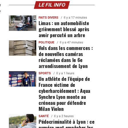
n
LE FIL INFO
2
FAITS DIVERS
Il y a 17 minutes
Limas : un automobiliste
grièvement blessé après
avoir percuté un arbre
POLITIQUE
Il y a 47 minutes
Vols dans les commerces :
de nouvelles caméras
réclamées dans le 6e
arrondissement de Lyon
SPORTS
Il y a 1 heure
Un athlète de l’équipe de
France victime de
cyberharcèlement : Aqua
Synchro Lyon monte au
créneau pour défendre
Milan Violon
SANTÉ
Il y a 2 heures
Pédocriminalité à Lyon : ce
numéro veut empêcher les