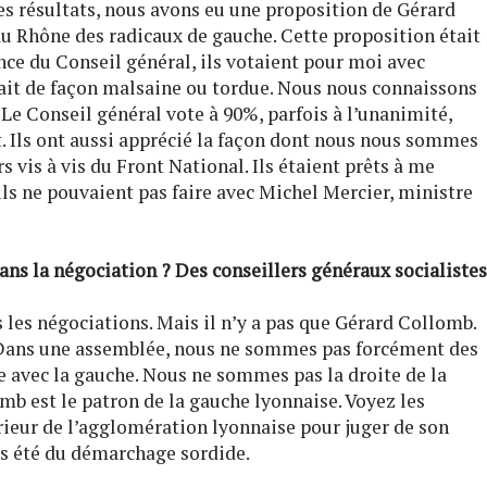
es résultats, nous avons eu une proposition de Gérard
du Rhône des radicaux de gauche. Cette proposition était
dence du Conseil général, ils votaient pour moi avec
 fait de façon malsaine ou tordue. Nous nous connaissons
e Conseil général vote à 90%, parfois à l’unanimité,
t. Ils ont aussi apprécié la façon dont nous nous sommes
 vis à vis du Front National. Ils étaient prêts à me
ils ne pouvaient pas faire avec Michel Mercier, ministre
ns la négociation ? Des conseillers généraux socialistes
 les négociations. Mais il n’y a pas que Gérard Collomb.
. Dans une assemblée, nous ne sommes pas forcément des
ère avec la gauche. Nous ne sommes pas la droite de la
b est le patron de la gauche lyonnaise. Voyez les
érieur de l’agglomération lyonnaise pour juger de son
pas été du démarchage sordide.