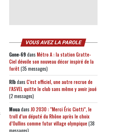
VOUS AVEZ LA PAROLE
Gone-69
dans
Métro A : la station Gratte-
Ciel dévoile son nouveau décor inspiré de la
forêt
(35 messages)
Rlb
dans
C’est officiel, une autre recrue de
l’ASVEL quitte le club sans même y avoir joué
(2 messages)
Moua
dans
JO 2030 : "Merci Éric Ciotti", le
s
troll d’un député du Rhône après le choix
d’Oullins comme futur village olympique
(38
messages)