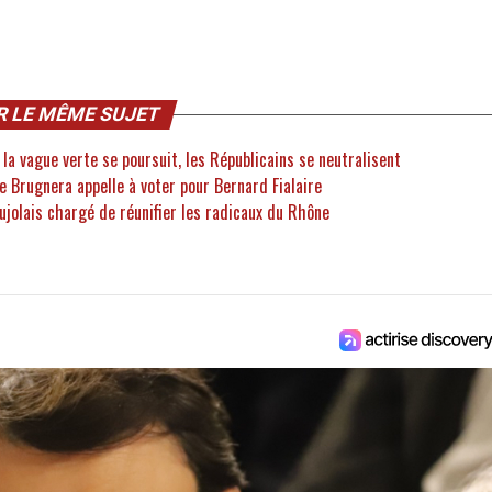
R LE MÊME SUJET
 la vague verte se poursuit, les Républicains se neutralisent
e Brugnera appelle à voter pour Bernard Fialaire
ujolais chargé de réunifier les radicaux du Rhône