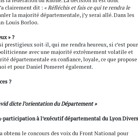
ns la fédération du Rhône. La décision m’est donc
’a clairement dit :
« Réfléchis et fais ce qui te rendra le
anler la majorité départementale, j’y serai allé. Dans les
ean-Louis Borloo.
ux » ?
si prestigieux soit-il, qui me rendra heureux, si c’est pour
politicienne avec une majorité extrêmement volatile et
té départementale en confiance, loyale, ce que propose
moi et pour Daniel Pomeret également.
ces ?
avid dicte l’orientation du Département »
-participation à l’exécutif départemental du Lyon Diver
 a obtenu le concours des voix du Front National pour