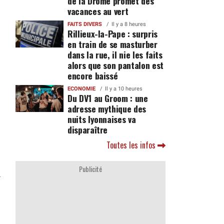
de la Drôme promet des
vacances au vert
FAITS DIVERS
Il y a 8 heures
Rillieux-la-Pape : surpris
en train de se masturber
dans la rue, il nie les faits
alors que son pantalon est
encore baissé
ECONOMIE
Il y a 10 heures
Du DV1 au Groom : une
adresse mythique des
nuits lyonnaises va
disparaître
Toutes les infos
Publicité