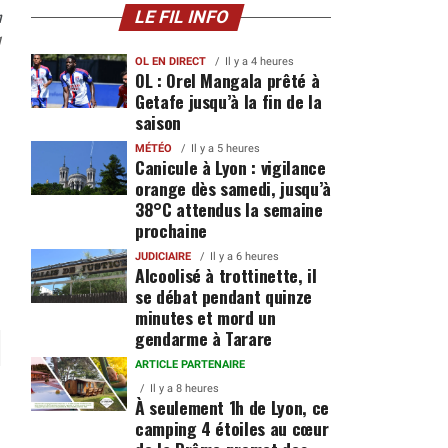
n
LE FIL INFO
1
OL EN DIRECT
Il y a 4 heures
OL : Orel Mangala prêté à
Getafe jusqu’à la fin de la
saison
MÉTÉO
Il y a 5 heures
Canicule à Lyon : vigilance
orange dès samedi, jusqu’à
38°C attendus la semaine
prochaine
JUDICIAIRE
Il y a 6 heures
Alcoolisé à trottinette, il
se débat pendant quinze
minutes et mord un
gendarme à Tarare
ARTICLE PARTENAIRE
Il y a 8 heures
À seulement 1h de Lyon, ce
camping 4 étoiles au cœur