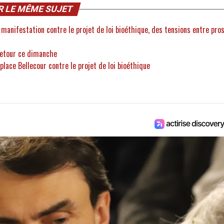
R LE MÊME SUJET
 manifestation contre le projet de loi bioéthique, des tensions entre pro
 retour ce dimanche
place Bellecour contre le projet de loi bioéthique