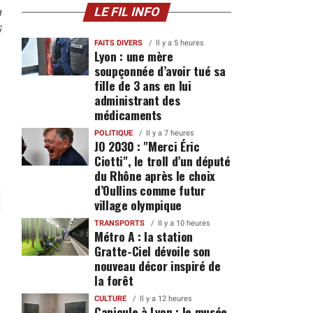
n
LE FIL INFO
6
FAITS DIVERS
Il y a 5 heures
Lyon : une mère
soupçonnée d’avoir tué sa
fille de 3 ans en lui
administrant des
médicaments
POLITIQUE
Il y a 7 heures
JO 2030 : "Merci Éric
Ciotti", le troll d’un député
du Rhône après le choix
d’Oullins comme futur
village olympique
TRANSPORTS
Il y a 10 heures
Métro A : la station
Gratte-Ciel dévoile son
nouveau décor inspiré de
la forêt
CULTURE
Il y a 12 heures
Canicule à Lyon : le musée