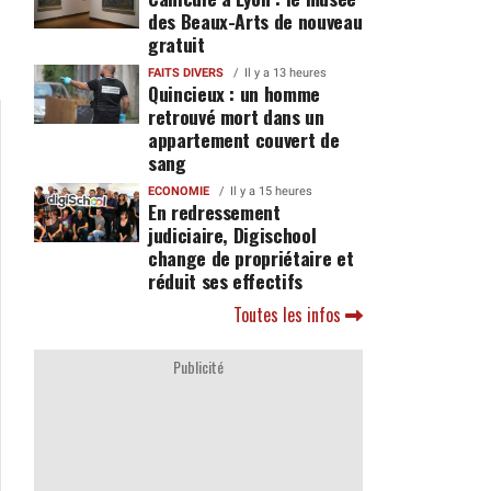
des Beaux-Arts de nouveau
gratuit
FAITS DIVERS
Il y a 13 heures
Quincieux : un homme
retrouvé mort dans un
appartement couvert de
sang
ECONOMIE
Il y a 15 heures
En redressement
judiciaire, Digischool
change de propriétaire et
réduit ses effectifs
Toutes les infos
Publicité