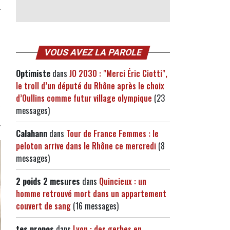
s
VOUS AVEZ LA PAROLE
Optimiste
dans
JO 2030 : "Merci Éric Ciotti",
le troll d’un député du Rhône après le choix
d’Oullins comme futur village olympique
(23
messages)
Calahann
dans
Tour de France Femmes : le
peloton arrive dans le Rhône ce mercredi
(8
messages)
2 poids 2 mesures
dans
Quincieux : un
homme retrouvé mort dans un appartement
couvert de sang
(16 messages)
tes propos
dans
Lyon : des gerbes en